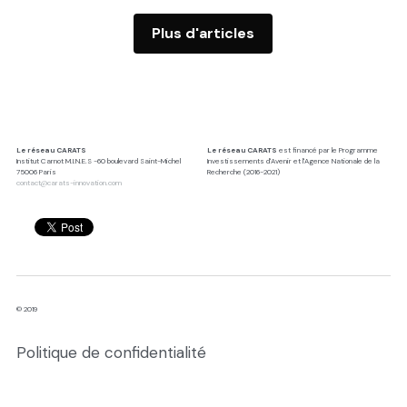
Plus d'articles
Le réseau CARATS
Le réseau CARATS
 est financé par le Programme 
Institut Carnot M.I.N.E.S -60 boulevard Saint-Michel
Investissements d'Avenir et l'Agence Nationale de la 
75006 Paris
Recherche (2016-2021)
contact@carats-innovation.com
© 2019
Politique de confidentialité