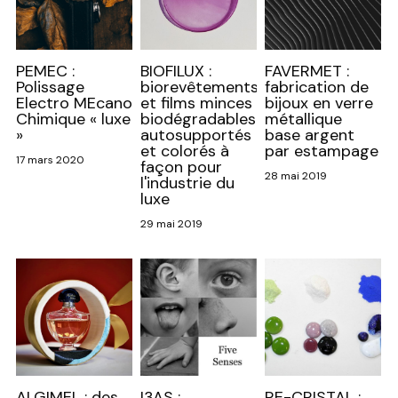
PEMEC :
BIOFILUX :
FAVERMET :
Polissage
biorevêtements
fabrication de
Electro MEcano
et films minces
bijoux en verre
Chimique « luxe
biodégradables
métallique
»
autosupportés
base argent
et colorés à
par estampage
17 mars 2020
façon pour
28 mai 2019
l'industrie du
luxe
29 mai 2019
ALGIMEL : des
I3AS :
RE-CRISTAL :