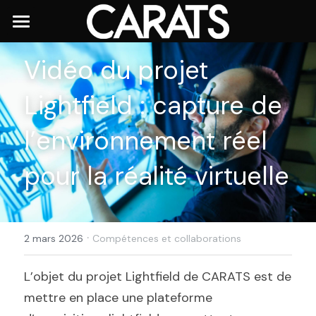
Accueil
Vidéo du projet 
Réalisations
Lightfield : capture de 
Réseau Carats
l’environnement réel 
Innover Ensemble
pour la réalité virtuelle
Actualités
Nous contacter
·
2 mars 2026
Compétences et collaborations
L’objet du projet Lightfield de CARATS est de 
mettre en place une plateforme 