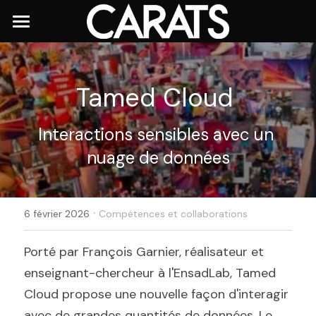
Accueil
Réalisations
Tamed Cloud 
Réseau Carats
Interactions sensibles avec un 
Innover Ensemble
nuage de données
Actualités
·
6 février 2026
Compétences et collaborations
Nous contacter
Porté par François Garnier, réalisateur et 
enseignant-chercheur à l'EnsadLab, Tamed 
Cloud propose une nouvelle façon d'interagir 
avec de grandes quantités de données. Le 