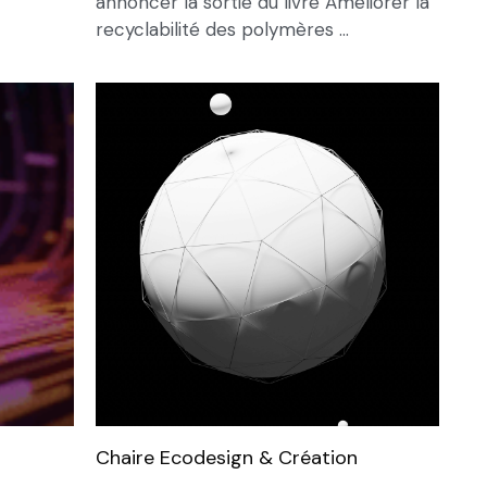
annoncer la sortie du livre Améliorer la
recyclabilité des polymères ...
Chaire Ecodesign & Création