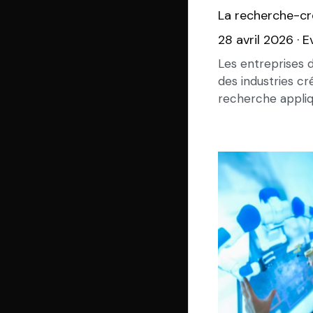
La recherche-cr
28 avril 2026
·
E
Les entreprises d
des industries cr
recherche appliqu