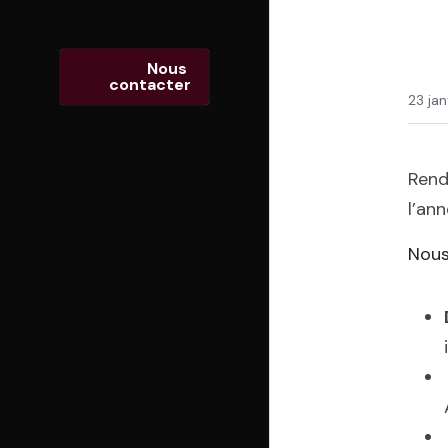
Nous 
contacter
23 ja
Rend
l’an
Nous