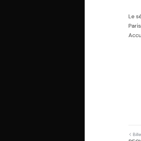
Le s
Paris
Accu
Bil