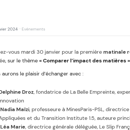
·
nvier 2024
Evénements
ez-vous mardi 30 janvier pour la première 
matinale 
née
, sur le thème 
« Comparer l’impact des matières 
 aurons le plaisir d’échanger avec 
:
Delphine Droz
, fondatrice de La Belle Empreinte, exp
innovation 
Nadia Maïzi
, professeure à MinesParis-PSL, directri
Appliquées et du Transition Institute 1.5, auteure pri
Léa Marie
, directrice générale déléguée, Le Slip Franç